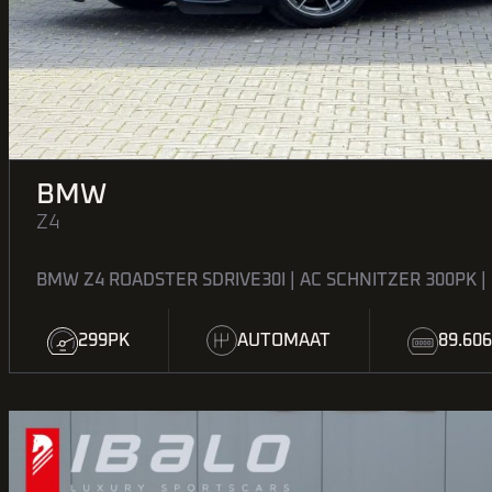
BMW
Z4
BMW Z4 ROADSTER SDRIVE30I | AC SCHNITZER 300PK |
299PK
AUTOMAAT
89.60