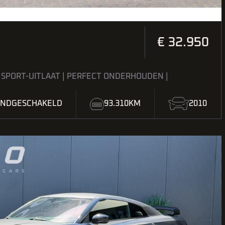
€ 32.950
| SPORT-UITLAAT | PERFECT ONDERHOUDEN |
NDGESCHAKELD
93.310KM
2010