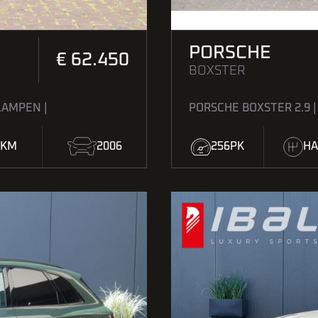
PORSCHE
€ 62.450
BOXSTER
LAMPEN |
PORSCHE BOXSTER 2.9 
0KM
2006
256PK
HA