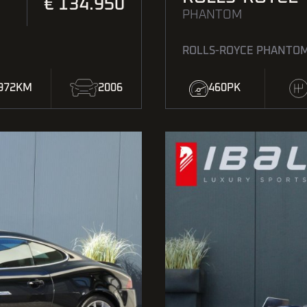
€ 134.950
PHANTOM
ROLLS-ROYCE PHANTOM 
.972KM
2006
460PK