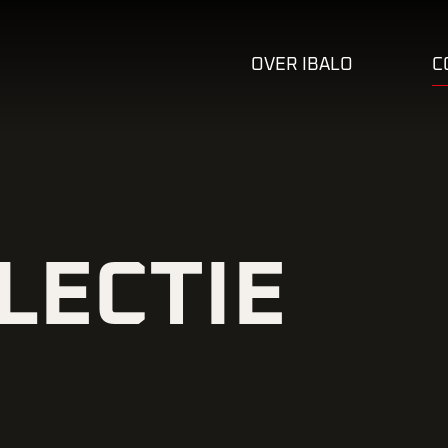
OVER IBALO
C
LECTIE