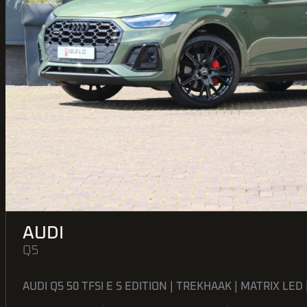
AUDI
Q5
AUDI Q5 50 TFSI E S EDITION | TREKHAAK | MATRIX LED 