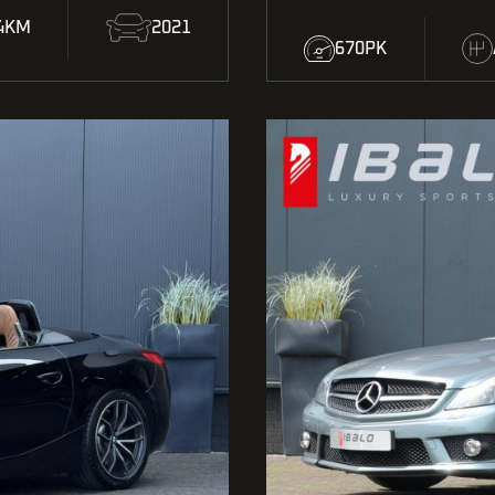
54KM
2021
670PK