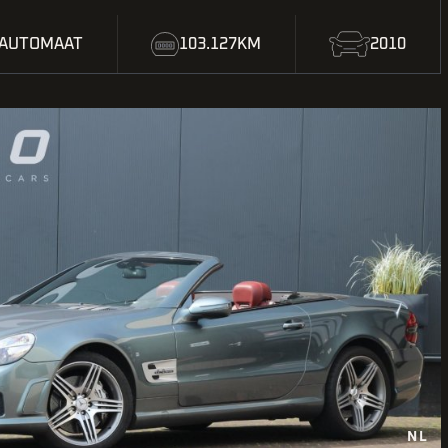
AUTOMAAT
103.127KM
2010
NL