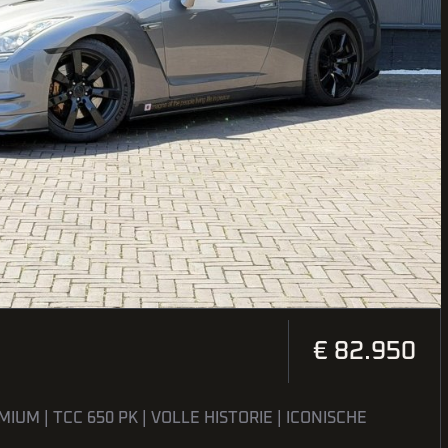
€ 82.950
MIUM | TCC 650 PK | VOLLE HISTORIE | ICONISCHE