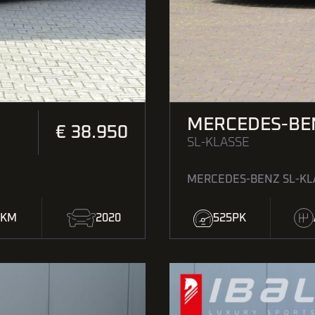
MERCEDES-BE
€ 38.950
SL-KLASSE
MERCEDES-BENZ SL-KL
6KM
2020
525PK