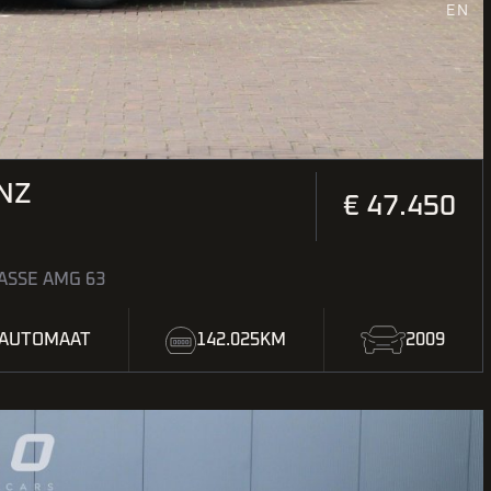
EN
NZ
€ 47.450
ASSE AMG 63
AUTOMAAT
142.025KM
2009