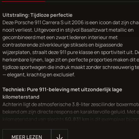
Uitstraling: Tijdloze perfectie
Deze Porsche 911 Carrera S uit 2006 is een icoon dat zijn ch
nooit verliest. Uitgevoerd in stijlvol Basaltzwart metallic en
gecombineerd met een zwart lederen interieur met
contrasterende zilverkleurige stiksels en bijpassende
wijzerplaten, straalt deze 911 pure klasse en sportiviteit uit. D
herkenbare lijnen, lage zit en perfecte proporties maken dit 
tijdloze sportwagen die indruk maakt zonder schreeuwerig te
— elegant, krachtig en exclusief.
Techniek: Pure 911-beleving met uitzonderlijk lage
kilometerstand
Achterin ligt de atmosferische 3.8-liter zescilinder boxermot
bekend om zijn directe respons en karaktervolle geluid. Met 
kilometerstand van slechts
60.831 km
is dit exemplaar bijzo
zeldzaam en aantoonbaar zorgvuldig behandeld. De auto ver
in prachtige staat en biedt een pure, ongefilterde rijervaring 
MEER LEZEN