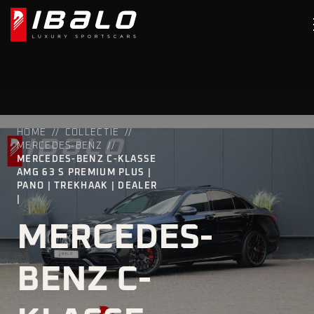
HOME
COLLECTIE
MERCEDES-BENZ
MERCEDES-BENZ C-KLASSE
AMG 63 S PREMIUM PLUS |
PANO | TREKHAAK | DEALER
|
MERCEDES-
BENZ C-