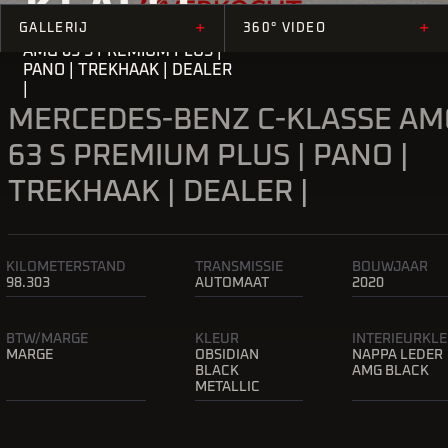
KLASSE
+
+
GALLERIJ
360° VIDEO
AMG 63 S PREMIUM PLUS |
PANO | TREKHAAK | DEALER
|
MERCEDES-BENZ C-KLASSE AM
63 S PREMIUM PLUS | PANO |
TREKHAAK | DEALER |
KILOMETERSTAND
TRANSMISSIE
BOUWJAAR
98.303
AUTOMAAT
2020
BTW/MARGE
KLEUR
INTERIEURKL
MARGE
OBSIDIAN
NAPPA LEDER
BLACK
AMG BLACK
METALLIC