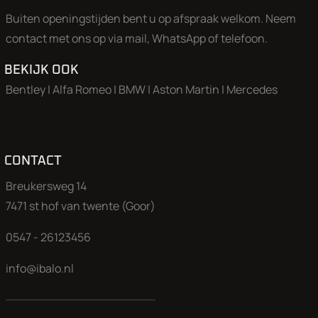
echter kunnen aan deze advertentie geen rechten worden
Buiten openingstijden bent u op afspraak welkom. Neem
ontleend.
contact met ons op via mail, WhatsApp of telefoon.
BEKIJK OOK
Bentley
|
Alfa Romeo
|
BMW
|
Aston Martin
|
Mercedes
CONTACT
Breukersweg 14
7471 st hof van twente (Goor)
0547 - 26123456
info@ibalo.nl