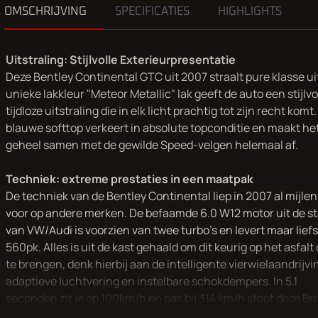
OMSCHRIJVING
SPECIFICATIES
HIGHLIGHTS
Uitstraling: Stijlvolle Exterieurpresentatie
Deze Bentley Continental GTC uit 2007 straalt pure klasse ui
unieke lakkleur "Meteor Metallic" lak geeft de auto een stijlvol
tijdloze uitstraling die in elk licht prachtig tot zijn recht komt
blauwe softtop verkeert in absolute topconditie en maakt he
geheel samen met de gewilde Speed-velgen helemaal af.
Techniek: extreme prestaties in een maatpak
De techniek van de Bentley Continental liep in 2007 al mijlen
voor op andere merken. De befaamde 6.0 W12 motor uit de st
van VW/Audi is voorzien van twee turbo's en levert maar liefs
560pk. Alles is uit de kast gehaald om dit keurig op het asfalt
te brengen, denk hierbij aan de intelligente vierwielaandrijvi
adaptieve luchtvering en instelbare schokdempers. In 5.1
seconden zit je op 100km/h en pas bij 314 km/h stopt deze Bri
accelereren, prestaties waar menige sportwagen jaloers op z