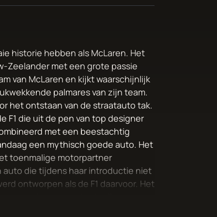
aaie historie hebben als McLaren. Het
uw-Zeelander met een grote passie
eam van McLaren en kijkt waarschijnlijk
drukwekkende palmares van zijn team.
or het ontstaan van de straatauto tak.
 F1 die uit de pen van top designer
combineerd met een beestachtig
 vandaag een mythisch goede auto. Het
et toenmalige motorpartner
to die tijdens haar introductie niet
erd ontworpen als de F1 daarvoor. Het
oemen en is een sportauto die
 zoals de F1 die daarvoor wel had.