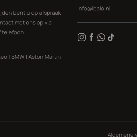
info@ibalo.nl
jden bent u op afspraak
tact met ons op via
 telefoon.
r eens dat er voor het geld absoluut
meo
|
BMW
|
Aston Martin
volledige carbon tub en is voorzien
 De Ferrari moest het met slechts 562
nventionele vering de McLaren kreeg
vergelijkingen is oneindig en elke keer
 Ron Dennis er achter dat het heel
enover slechts twee stuks voor de
rste ruim tweehonderd exemplaren met
Algemene 