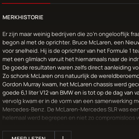
MERKHISTORIE
Er zijn maar weinig bedrijven die zo’n ongelooflijk fr
begon al met de oprichter. Bruce McLaren, een Nie
voor snelheid. Hij is de oprichter van het Formule 1 t
met een glimlach vanuit het hiernamaals naar de in
De goede resultaten waren zelfs direct aanleiding vo
Zo schonk McLaren ons natuurlijk de wereldberoemde
Gordon Murray kwam, het McLaren chassis werd ge
goede 6,1 liter V12 van BMW en is tot op de dag van
vervolg kwam er in de vorm van een samenwerking m
Mercedes-Benz. De McLaren-Mercedes SLR was een au
helemaal werd begrepen en niet zo compromisloos w
resultaat is nog altijd bijzonder indrukwekkend te n
ongelooflijk hard gaat, maar niet de pure focus heeft