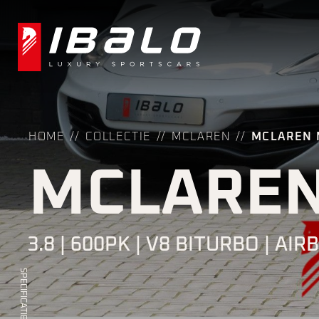
HOME
COLLECTIE
MCLAREN
MCLAREN M
MCLAREN
3.8 | 600PK | V8 BITURBO | AIR
SPECIFICATIES