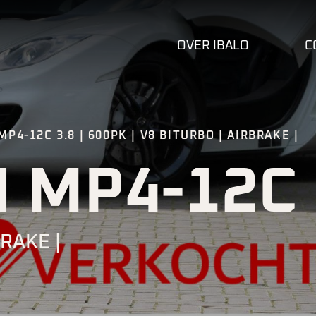
OVER IBALO
C
P4-12C 3.8 | 600PK | V8 BITURBO | AIRBRAKE |
 MP4-12C
BRAKE |