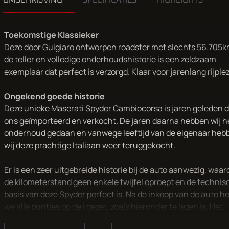
OMSCHRIJVING
SPECIFICATIES
HIGHLIGHTS
Toekomstige Klassieker
Deze door Guigiaro ontworpen roadster met slechts 56.705k
de teller en volledige onderhoudshistorie is een zeldzaam
exemplaar dat perfect is verzorgd. Klaar voor jarenlang rijplez
Ongekend goede historie
Deze unieke Maserati Spyder Cambiocorsa is jaren geleden 
ons geïmporteerd en verkocht. De jaren daarna hebben wij h
onderhoud gedaan en vanwege leeftijd van de eigenaar heb
wij deze prachtige Italiaan weer teruggekocht.
Er is een zeer uitgebreide historie bij de auto aanwezig, waar
de kilometerstand geen enkele twijfel oproept en de technis
basis van deze Spyder perfect is. Na de inkoop van de auto 
we alle puntjes op de i gezet, zoals hieronder te lezen is. Het
totaalplaatje van uitvoering, historie en huidige staat van