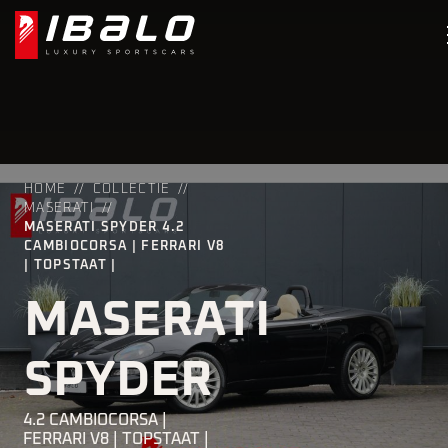
HOME
COLLECTIE
MASERATI
MASERATI SPYDER 4.2
CAMBIOCORSA | FERRARI V8
| TOPSTAAT |
MASERATI
SPYDER
4.2 CAMBIOCORSA |
FERRARI V8 | TOPSTAAT |