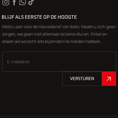
maken, want een groot deel van onze collectie bevindt zich i
onze opslaglocatie. Wij zorgen graag dat de gewenste auto k
staat voor een uitgebreide proefrit.
BLIJF ALS EERSTE OP DE HOOGTE
Onze showroom is zondag t/m donderdag op afspraak geope
Meld u aan voor de nieuwsbrief van Ibalo. Maakt u zich geen
Op vrijdag ben u van harte welkom van 9.00 uur tot 18.00 uur
zorgen, we gaan niet allemaal reclame sturen. Enkel en
op zaterdag van 9.00 tot 17.00 uur.
alleen als we echt iets bijzonders te melden hebben.
Aan onze advertenties is de grootst mogelijke zorg besteed,
echter kunnen aan deze advertentie geen rechten worden
ontleend.
VERSTUREN