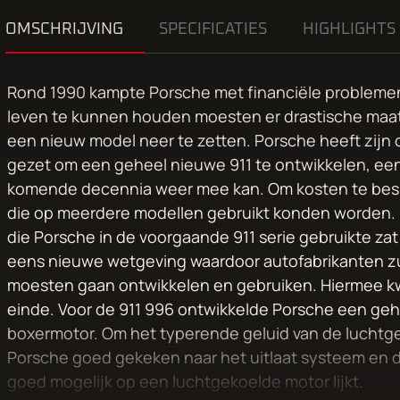
OMSCHRIJVING
SPECIFICATIES
HIGHLIGHTS
Rond 1990 kampte Porsche met financiële problemen
leven te kunnen houden moesten er drastische ma
een nieuw model neer te zetten. Porsche heeft zijn 
gezet om een geheel nieuwe 911 te ontwikkelen, een 
komende decennia weer mee kan. Om kosten te besp
die op meerdere modellen gebruikt konden worden.
die Porsche in de voorgaande 911 serie gebruikte zat 
eens nieuwe wetgeving waardoor autofabrikanten zui
moesten gaan ontwikkelen en gebruiken. Hiermee kw
einde. Voor de 911 996 ontwikkelde Porsche een geh
boxermotor. Om het typerende geluid van de luchtg
Porsche goed gekeken naar het uitlaat systeem en di
goed mogelijk op een luchtgekoelde motor lijkt.