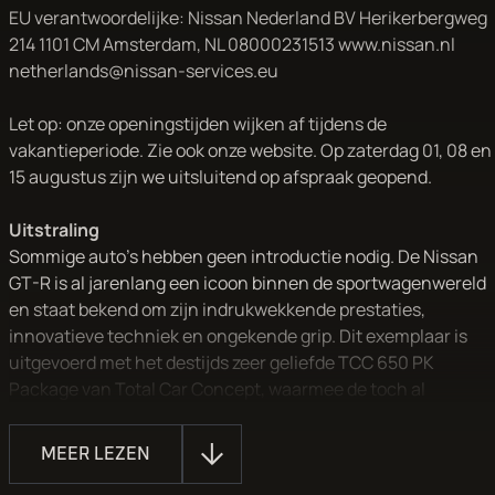
EU verantwoordelijke: Nissan Nederland BV Herikerbergweg
214 1101 CM Amsterdam, NL 08000231513 www.nissan.nl
netherlands@nissan-services.eu
Let op: onze openingstijden wijken af tijdens de
vakantieperiode. Zie ook onze website. Op zaterdag 01, 08 en
15 augustus zijn we uitsluitend op afspraak geopend.
Uitstraling
Sommige auto's hebben geen introductie nodig. De Nissan
GT-R is al jarenlang een icoon binnen de sportwagenwereld
en staat bekend om zijn indrukwekkende prestaties,
innovatieve techniek en ongekende grip. Dit exemplaar is
uitgevoerd met het destijds zeer geliefde TCC 650 PK
Package van Total Car Concept, waarmee de toch al
indrukwekkende prestaties naar een nog hoger niveau zijn
gebracht.
MEER LEZEN
Met zijn brede carrosserie, kenmerkende lijnen en tijdloze