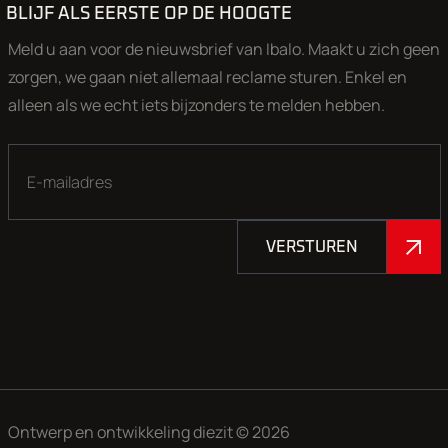
Gelieve voor een bezichtiging en/of proefrit een afspraak te
BLIJF ALS EERSTE OP DE HOOGTE
maken, want een groot deel van onze collectie bevindt zich
in onze opslaglocatie en wij zijn een klein flexibel team. Wij
Meld u aan voor de nieuwsbrief van Ibalo. Maakt u zich geen
zorgen graag dat de gewenste auto klaar staat voor een
zorgen, we gaan niet allemaal reclame sturen. Enkel en
uitgebreide proefrit.
alleen als we echt iets bijzonders te melden hebben.
Openingstijden (
bel ons even voordat u komt 50% van onze
auto's staat in de opslag
): Maandag, Dinsdag, Donderdag en
vrijdag; 9.00-17.00 uur. Zaterdag: 9.00-17.00 uur. Woensdag
op afspraak geopend.
VERSTUREN
Aan onze advertenties is de grootst mogelijke zorg besteed,
echter kunnen aan deze advertentie geen rechten worden
ontleend.
Ontwerp en ontwikkeling
diezit
© 2026