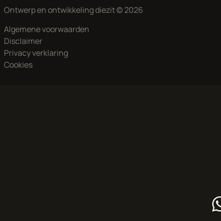
Aan onze advertenties is de grootst mogelijke zorg besteed,
Ontwerp en ontwikkeling
diezit
© 2026
echter kunnen aan deze advertentie geen rechten worden
Algemene voorwaarden
ontleend
Disclaimer
Privacy verklaring
Cookies