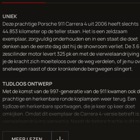
UNIEK
Deze prachtige Porsche 911 Carrera 4 uit 2006 heeft slechts
44.853 kilometer op de teller staan. Het is een zeldzaam
exemplaar, zorgvuldig onderhouden en in een staat die doet
denken aan de eerste dag dat hij de showroom verliet. De 3.6 
zescilinder motor levert 325 pk en met de vierwielaandrijving
je de kracht zich moeiteloos over de weg verdelen, of je nu o
snelwegen raast of door kronkelende bergwegen slingert.
TIJDLOOS ONTWERP
Met de komst van de 997-generatie van de 911 kwamen ook d
prachtige en herkenbare ronde koplampen weer terug. Een
tijdloze en herkenbare sportwagen, die je keer op keer doet
omkijken. Omdat dit exemplaar de Carrera 4-versie betreft is
vierwielaandrijving aanwezig. Naast de betere tractie is dit 
maar liefst 4 centimeter breder dan de standaard Carrera ver
Ook de wielophanging, spoorbreedte, velgen én banden zijn
MEER LEZEN