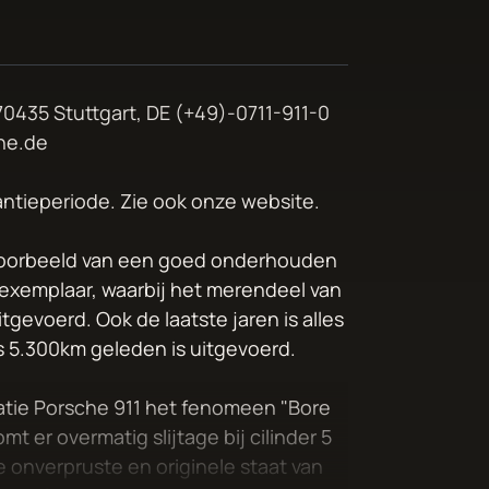
0435 Stuttgart, DE (+49)-0711-911-0
he.de
antieperiode. Zie ook onze website.
h voorbeeld van een goed onderhouden
it exemplaar, waarbij het merendeel van
tgevoerd. Ook de laatste jaren is alles
ts 5.300km geleden is uitgevoerd.
ratie Porsche 911 het fenomeen "Bore
 er overmatig slijtage bij cilinder 5
 onverpruste en originele staat van