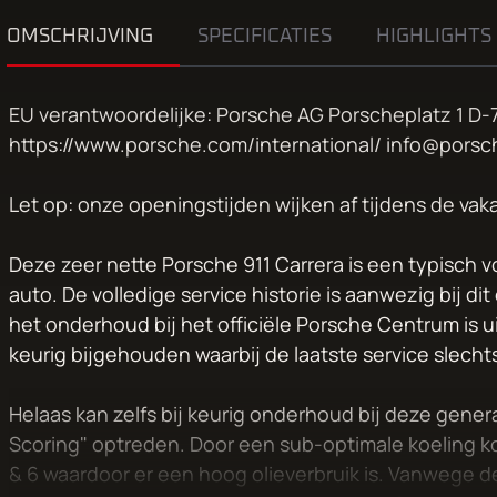
OMSCHRIJVING
SPECIFICATIES
HIGHLIGHTS
EU verantwoordelijke: Porsche AG Porscheplatz 1 D-7
https://www.porsche.com/international/ info@porsc
Let op: onze openingstijden wijken af tijdens de vak
Deze zeer nette Porsche 911 Carrera is een typisc
auto. De volledige service historie is aanwezig bij d
het onderhoud bij het officiële Porsche Centrum is ui
keurig bijgehouden waarbij de laatste service slech
Helaas kan zelfs bij keurig onderhoud bij deze gene
Scoring" optreden. Door een sub-optimale koeling komt
& 6 waardoor er een hoog olieverbruik is. Vanwege de