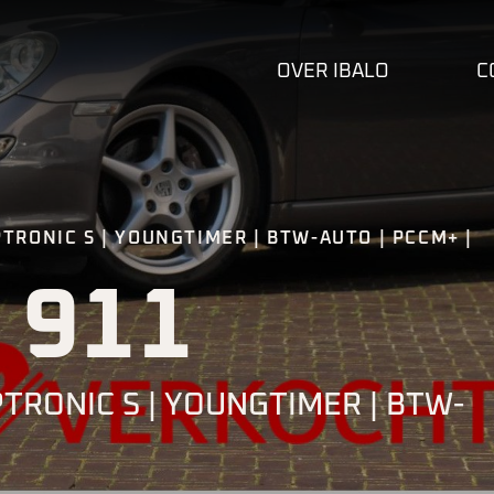
OVER IBALO
C
IPTRONIC S | YOUNGTIMER | BTW-AUTO | PCCM+ |
 911
IPTRONIC S | YOUNGTIMER | BTW-