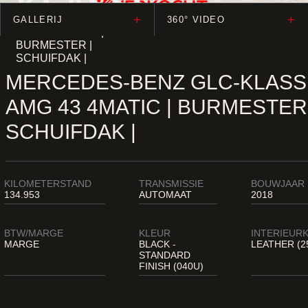
KLASSE
+
+
GALLERIJ
360° VIDEO
AMG 43 4MATIC |
BURMESTER |
SCHUIFDAK |
MERCEDES-BENZ GLC-KLASS
AMG 43 4MATIC | BURMESTER 
SCHUIFDAK |
KILOMETERSTAND
TRANSMISSIE
BOUWJAAR
134.953
AUTOMAAT
2018
BTW/MARGE
KLEUR
INTERIEUR
MARGE
BLACK -
LEATHER (2
STANDARD
FINISH (040U)