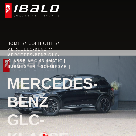
HOME
COLLECTIE
MERCEDES-BENZ
MERCEDES-BENZ GLC-
KLASSE AMG 43 4MATIC |
BURMESTER | SCHUIFDAK |
MERCEDES-
BENZ
GLC-