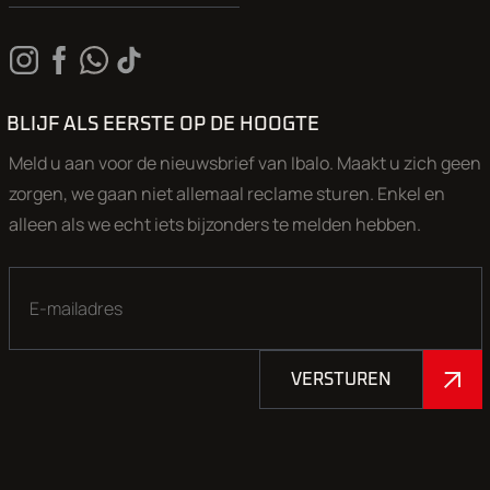
Openingstijden (
bel ons even voordat u komt 50% van onze a
staat in de opslag
): Maandag, Dinsdag, Donderdag en vrijdag
9.00-17.00 uur. Zaterdag: 9.00-17.00 uur. Woensdag op afsp
geopend.
BLIJF ALS EERSTE OP DE HOOGTE
Aan onze advertenties is de grootst mogelijke zorg besteed,
Meld u aan voor de nieuwsbrief van Ibalo. Maakt u zich geen
echter kunnen aan deze advertentie geen rechten worden
zorgen, we gaan niet allemaal reclame sturen. Enkel en
ontleend.
alleen als we echt iets bijzonders te melden hebben.
VERSTUREN