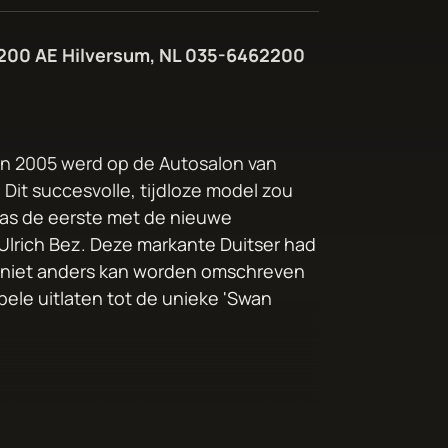
1200 AE Hilversum, NL 035-6462200
n 2005 werd op de Autosalon van
it succesvolle, tijdloze model zou
 was de eerste met de nieuwe
Ulrich Bez. Deze markante Duitser had
nu niet anders kan worden omschreven
bbele uitlaten tot de unieke 'Swan
chter gemonteerd en ons exemplaar is
eschakelde transmissie met zes