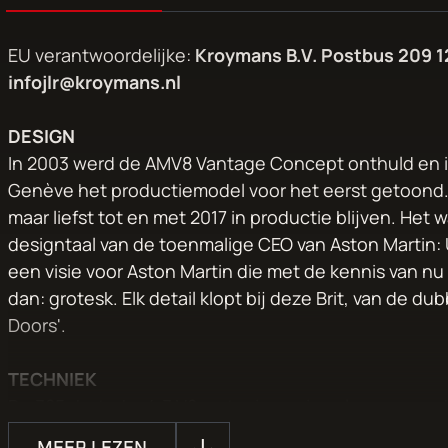
EU verantwoordelijke:
Kroymans B.V. Postbus 209 
infojlr@kroymans.nl
DESIGN
In 2003 werd de AMV8 Vantage Concept onthuld en i
Genève het productiemodel voor het eerst getoond. D
maar liefst tot en met 2017 in productie blijven. Het
designtaal van de toenmalige CEO van Aston Martin: 
een visie voor Aston Martin die met de kennis van 
dan: grotesk. Elk detail klopt bij deze Brit, van de du
Doors'.
TECHNIEK
De 385pk sterke 4.3 V8 motor is maximaal ver naar a
bovendien uitgevoerd met heerlijke Graziano handg