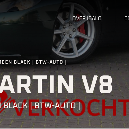
OVER IBALO
C
REEN BLACK | BTW-AUTO |
ARTIN V8
 BLACK | BTW-AUTO |