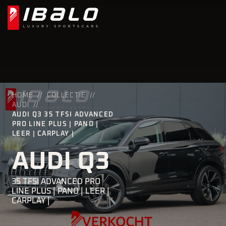
HOME
COLLECTIE
AUDI
AUDI Q3 35 TFSI ADVANCED
PRO LINE PLUS | PANO |
LEER | CARPLAY |
AUDI Q3
35 TFSI ADVANCED PRO
LINE PLUS | PANO | LEER |
CARPLAY |