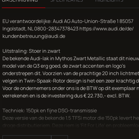
OMSCHRIJVING
SPECIFICATIES
HIGHLIGHTS
EU verantwoordelijke: Audi AG Auto-Union-Straße 1 85057
Ingolstadt, NL 0800-28347378423 https://www.audi.de/de/
kundenbetreuung@audi.de
Uitstraling: Stoer in zwart
De bekende Audi-lak in Mythos Zwart Metallic staat dit nieu
model van de Q3 erg goed, de zwart accenten en logo's
onderstrepen dit. Voorzien van de prachtige 20 inch lichtme
velgen in Twin-Spaak-Rotor design is het een zeer krachtig d
Voor de ondernemers onder ons is de BTW ​op dit exemplaar 
verrekenen en is de investering dus ​€ 22.730,- excl. BTW.
Techniek: 150pk en fijne DSG-transmissie
Deze versie van de bekende 1.5 TFSi motor die 150pk levert h
droge distributieriem. Deze riem is 'Fit For Life' en probleemlo
tegenstelling tot auto's met een distributieketting of een 'nat