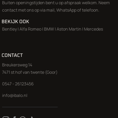
Buiten openingstijden bent u op afspraak welkom. Neem
Openingstijden (
bel ons even voordat u komt 50% van onze a
contact met ons op via mail, WhatsApp of telefoon.
staat in de opslag
): Maandag, Dinsdag, Donderdag en vrijdag
17.00 uur. Zaterdag: 9.00-17.00 uur. Woensdag op afspraak
BEKIJK OOK
geopend.
Bentley
|
Alfa Romeo
|
BMW
|
Aston Martin
|
Mercedes
Aan onze advertenties is de grootst mogelijke zorg besteed, 
kunnen aan deze advertentie geen rechten worden ontleend
CONTACT
Breukersweg 14
7471 st hof van twente (Goor)
0547 - 26123456
info@ibalo.nl