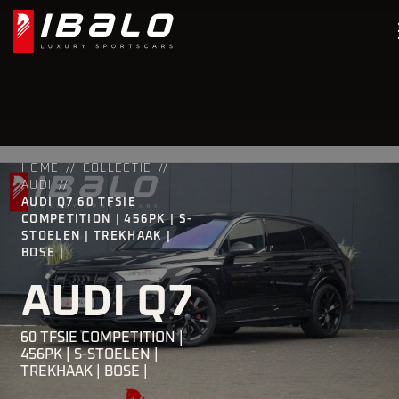
HOME
COLLECTIE
AUDI
AUDI Q7 60 TFSIE
COMPETITION | 456PK | S-
STOELEN | TREKHAAK |
BOSE |
AUDI Q7
60 TFSIE COMPETITION |
456PK | S-STOELEN |
TREKHAAK | BOSE |