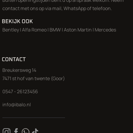
Buiten openingstijden bent u op afspraak welkom. Neem
contact met ons op via mail, WhatsApp of telefoon.
BEKIJK OOK
Bentley
|
Alfa Romeo
|
BMW
|
Aston Martin
|
Mercedes
CONTACT
Breukersweg 14
7471 st hof van twente (Goor)
0547 - 26123456
info@ibalo.nl