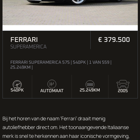
FERRARI
€ 379.500
SUPERAMERICA
FERRARI SUPERAMERICA 575 | 540PK | 1 VAN 559 |
25.249KM |
540PK
25.249KM
2005
AUTOMAAT
Bij het horen van de naam ‘Ferrari’ draait menig
autoliefhebber direct om. Het toonaangevende Italiaanse
merk is snel te herkennen aan haar iconische vormgeving,