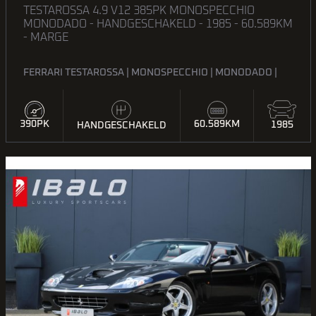
TESTAROSSA 4.9 V12 385PK MONOSPECCHIO
MONODADO - HANDGESCHAKELD - 1985 - 60.589KM
- MARGE
FERRARI TESTAROSSA | MONOSPECCHIO | MONODADO |
390PK
60.589KM
1985
HANDGESCHAKELD